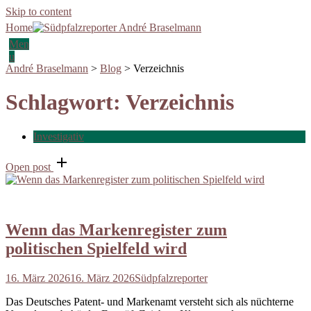
Skip to content
Home
Men
u
André Braselmann
>
Blog
>
Verzeichnis
Schlagwort:
Verzeichnis
Investigativ
Open post
Wenn das Markenregister zum
politischen Spielfeld wird
16. März 2026
16. März 2026
Südpfalzreporter
Das Deutsches Patent- und Markenamt versteht sich als nüchterne