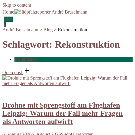
Skip to content
Home
Men
u
André Braselmann
>
Blog
>
Rekonstruktion
Schlagwort:
Rekonstruktion
Kommentar
Open post
Drohne mit Sprengstoff am Flughafen
Leipzig: Warum der Fall mehr Fragen
als Antworten aufwirft
6. August 2026
6. August 2026
Südpfalzreporter