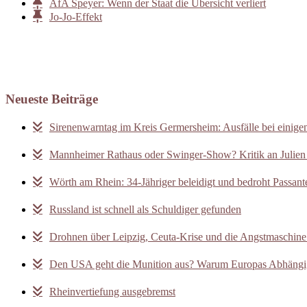
AfA Speyer: Wenn der Staat die Übersicht verliert
Jo-Jo-Effekt
Neueste Beiträge
Sirenenwarntag im Kreis Germersheim: Ausfälle bei einige
Mannheimer Rathaus oder Swinger-Show? Kritik an Julien 
Wörth am Rhein: 34-Jähriger beleidigt und bedroht Passant
Russland ist schnell als Schuldiger gefunden
Drohnen über Leipzig, Ceuta-Krise und die Angstmaschine 
Den USA geht die Munition aus? Warum Europas Abhängigk
Rheinvertiefung ausgebremst