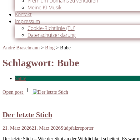
Premium-Domains zu verkaufen
Meine KI-Musik
Kontakt
Impressum
Cookie-Richtlinie (EU)
Datenschutzerklärung
André Braselmann
>
Blog
>
Bube
Schlagwort:
Bube
Satire
Open post
Der letzte Stich
21. März 2026
21. März 2026
Südpfalzreporter
Der letzte Stich – Wie der Skat an der Wirklichkeit scheitert. Es war