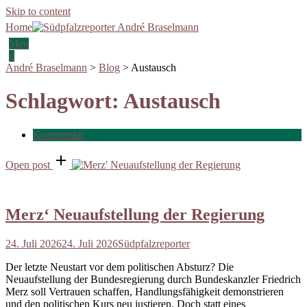
Skip to content
Home
Men
u
André Braselmann
>
Blog
>
Austausch
Schlagwort:
Austausch
Kommentar
Open post
Merz‘ Neuaufstellung der Regierung
24. Juli 2026
24. Juli 2026
Südpfalzreporter
Der letzte Neustart vor dem politischen Absturz? Die
Neuaufstellung der Bundesregierung durch Bundeskanzler Friedrich
Merz soll Vertrauen schaffen, Handlungsfähigkeit demonstrieren
und den politischen Kurs neu justieren. Doch statt eines