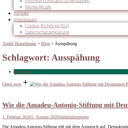
Premium-Domains zu verkaufen
Meine Musik
Kontakt
Impressum
Cookie-Richtlinie (EU)
Datenschutzerklärung
André Braselmann
>
Blog
>
Ausspähung
Schlagwort:
Ausspähung
Investigativ
Open post
Wie die Amadeu-Antonio-Stiftung mit Deu
1. Februar 2026
5. August 2026
Südpfalzreporter
Die Amadeu-Antonio-Stiftung tritt mit dem Anspruch auf, Demokratie 