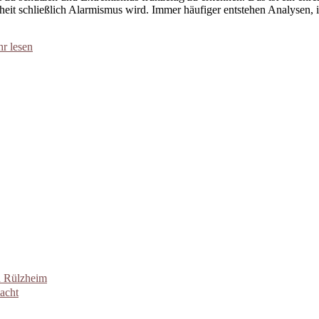
hoheit schließlich Alarmismus wird. Immer häufiger entstehen Analysen
r lesen
n Rülzheim
acht