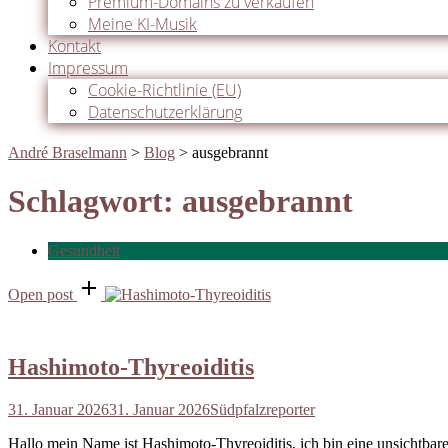
Premium-Domains zu verkaufen
Meine KI-Musik
Kontakt
Impressum
Cookie-Richtlinie (EU)
Datenschutzerklärung
André Braselmann
>
Blog
>
ausgebrannt
Schlagwort:
ausgebrannt
Gesundheit
Open post
Hashimoto-Thyreoiditis
31. Januar 2026
31. Januar 2026
Südpfalzreporter
Hallo mein Name ist Hashimoto-Thyreoiditis, ich bin eine unsichtba