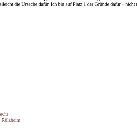
leicht die Ursache dafür. Ich bin auf Platz 1 der Gründe dafür – nicht
acht
n Rülzheim