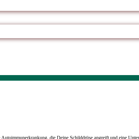
re Autoimmunerkrankung, die Deine Schilddrüse angreift und eine Unte