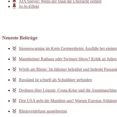
AfA Speyer: Wenn der Staat die Übersicht verliert
Jo-Jo-Effekt
Neueste Beiträge
Sirenenwarntag im Kreis Germersheim: Ausfälle bei einige
Mannheimer Rathaus oder Swinger-Show? Kritik an Julien 
Wörth am Rhein: 34-Jähriger beleidigt und bedroht Passant
Russland ist schnell als Schuldiger gefunden
Drohnen über Leipzig, Ceuta-Krise und die Angstmaschine 
Den USA geht die Munition aus? Warum Europas Abhängigk
Rheinvertiefung ausgebremst