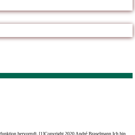
rfunktion hervorruft. [1]Copyright 2020 André Braselmann Ich bin