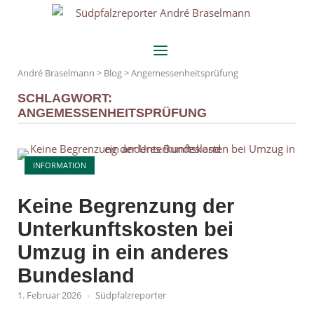
Skip
Home
to
content
Menu
André Braselmann
>
Blog
>
Angemessenheitsprüfung
SCHLAGWORT:
ANGEMESSENHEITSPRÜFUNG
Open post
INFORMATION
Keine Begrenzung der
Unterkunftskosten bei
Umzug in ein anderes
Bundesland
1. Februar 2026
Südpfalzreporter