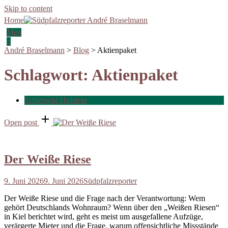
Skip to content
Home
Men
u
André Braselmann
>
Blog
>
Aktienpaket
Schlagwort:
Aktienpaket
Schleswig-Holstein
Open post
Der Weiße Riese
9. Juni 2026
9. Juni 2026
Südpfalzreporter
Der Weiße Riese und die Frage nach der Verantwortung: Wem
gehört Deutschlands Wohnraum? Wenn über den „Weißen Riesen“
in Kiel berichtet wird, geht es meist um ausgefallene Aufzüge,
verärgerte Mieter und die Frage, warum offensichtliche Missstände