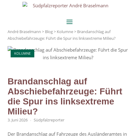
Skip
Home
to
content
Menu
André Braselmann
>
Blog
>
Kolumne
>
Brandanschlag auf
Abschiebefahrzeuge: Führt die Spur ins linksextreme Milieu?
KOLUMNE
Brandanschlag auf
Abschiebefahrzeuge: Führt
die Spur ins linksextreme
Milieu?
3. Juni 2026
Südpfalzreporter
Der Brandanschlag auf Fahrzeuge des Ausländeramtes in