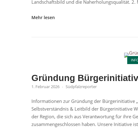
Landschaftsbild und die Naherholungsqualität. 2. 
"Gegenargumente
Mehr lesen
zum
Repowering
der
Windkraftanlagen
Open post
in
INF
Rülzheim"
Gründung Bürgerinitiati
1. Februar 2026
Südpfalzreporter
Informationen zur Gründung der Bürgerinitiative
Selbstverständnis & Leitbild der Bürgerinitiative
der Region, die sich aus Verantwortung für ihre 
zusammengeschlossen haben. Unsere Initiative ist p