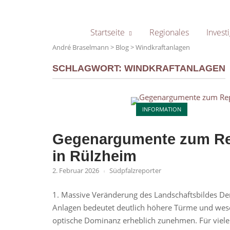
Skip
to
content
Startseite
Regionales
Investi
André Braselmann
>
Blog
>
Windkraftanlagen
SCHLAGWORT:
WINDKRAFTANLAGEN
Open post
INFORMATION
Gegenargumente zum Re
in Rülzheim
2. Februar 2026
Südpfalzreporter
1. Massive Veränderung des Landschaftsbildes D
Anlagen bedeutet deutlich höhere Türme und wesen
optische Dominanz erheblich zunehmen. Für viele 