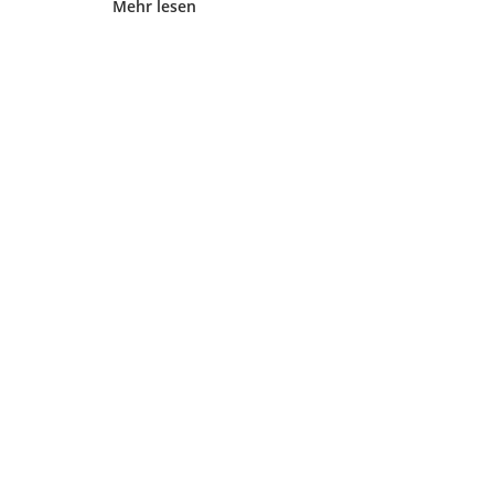
"Gründung
Mehr lesen
Bürgerinitiative"