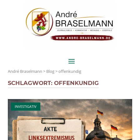
Skip
Home
to
content
Menu
André Braselmann
>
Blog
>
offenkundig
SCHLAGWORT:
OFFENKUNDIG
Open post
INVESTIGATIV