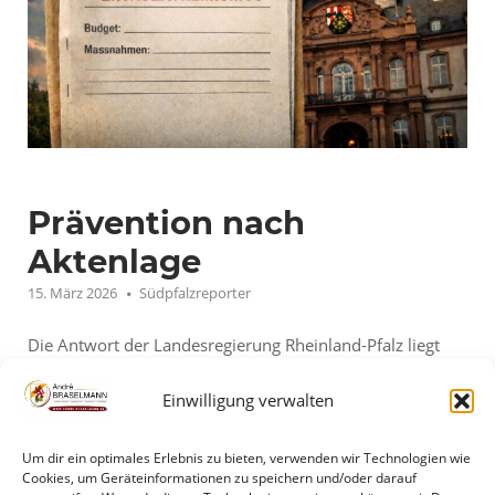
Prävention nach
Aktenlage
15. März 2026
Südpfalzreporter
Die Antwort der Landesregierung Rheinland-Pfalz liegt
nun vor. Sie ist höflich formuliert, sachlich gehalten und
Einwilligung verwalten
verwaltungstechnisch korrekt. Und gerade deshalb ist sie
politisch so aufschlussreich. Denn zwischen den Zeilen
bestätigt sie, was bereits vermutet wurde: Prävention
Um dir ein optimales Erlebnis zu bieten, verwenden wir Technologien wie
Cookies, um Geräteinformationen zu speichern und/oder darauf
gegen Linksextremismus findet im Land nicht als