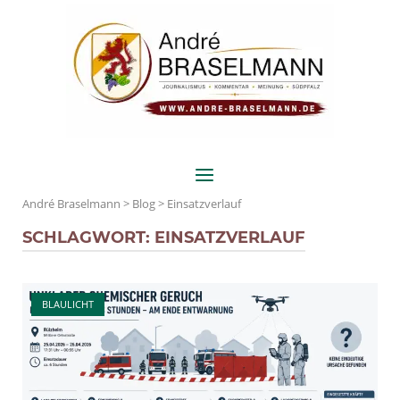
Skip
Home
to
content
Menu
André Braselmann
>
Blog
>
Einsatzverlauf
SCHLAGWORT:
EINSATZVERLAUF
Open post
BLAULICHT