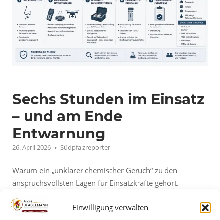
Sechs Stunden im Einsatz
– und am Ende
Entwarnung
26. April 2026
Südpfalzreporter
Warum ein „unklarer chemischer Geruch“ zu den
anspruchsvollsten Lagen für Einsatzkräfte gehört.
Rülzheim, 25./26. April 2026. Ein beißender, chemischer
Einwilligung verwalten
Geruch in einem Wohngebäude in der Mittleren
Ortsstraße löst am Samstagabend einen umfangreichen