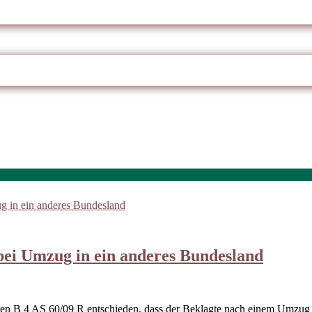
bei Umzug in ein anderes Bundesland
hren B 4 AS 60/09 R entschieden, dass der Beklagte nach einem Umzug