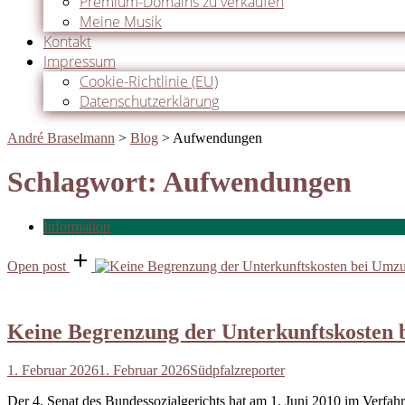
Premium-Domains zu verkaufen
Meine Musik
Kontakt
Impressum
Cookie-Richtlinie (EU)
Datenschutzerklärung
André Braselmann
>
Blog
>
Aufwendungen
Schlagwort:
Aufwendungen
Information
Open post
Keine Begrenzung der Unterkunftskosten 
1. Februar 2026
1. Februar 2026
Südpfalzreporter
Der 4. Senat des Bundessozialgerichts hat am 1. Juni 2010 im Verfa