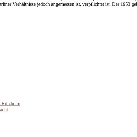
iner Verhältnisse jedoch angemessen ist, verpflichtet ist. Der 1953 ge
n Rülzheim
acht