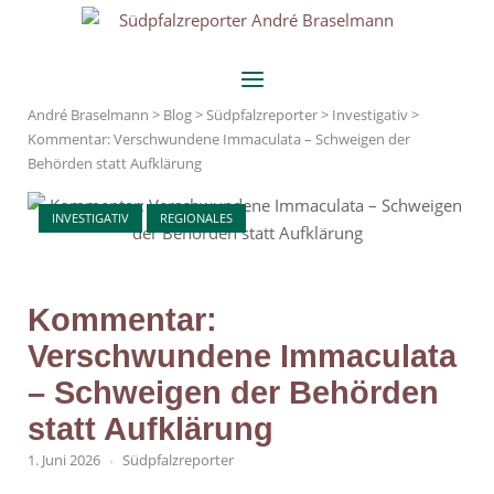
Skip
Home
to
content
Menu
André Braselmann
>
Blog
>
Südpfalzreporter
>
Investigativ
>
Kommentar: Verschwundene Immaculata – Schweigen der
Behörden statt Aufklärung
INVESTIGATIV
REGIONALES
Kommentar:
Verschwundene Immaculata
– Schweigen der Behörden
statt Aufklärung
1. Juni 2026
Südpfalzreporter